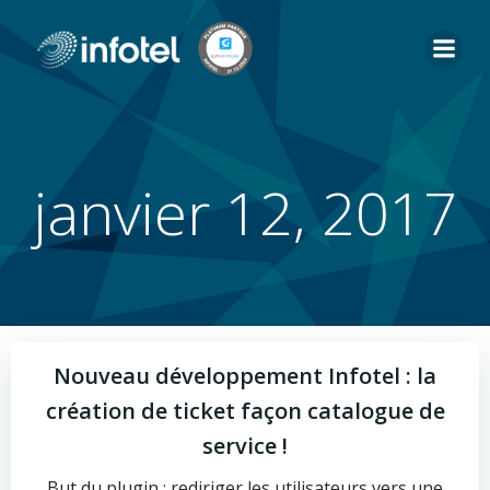
Aller
au
contenu
janvier 12, 2017
Nouveau développement Infotel : la
création de ticket façon catalogue de
service !
But du plugin : rediriger les utilisateurs vers une