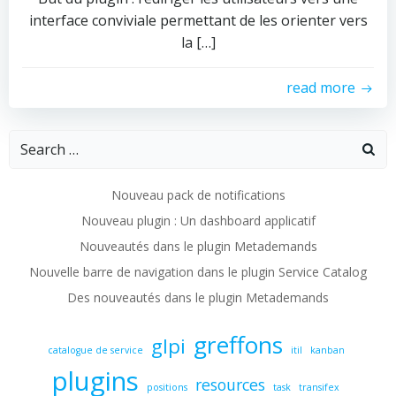
interface conviviale permettant de les orienter vers
la […]
read more
Search
for:
Nouveau pack de notifications
Nouveau plugin : Un dashboard applicatif
Nouveautés dans le plugin Metademands
Nouvelle barre de navigation dans le plugin Service Catalog
Des nouveautés dans le plugin Metademands
greffons
glpi
catalogue de service
itil
kanban
plugins
resources
positions
task
transifex