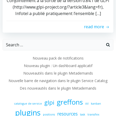
Conjointement à la sortie de la version 0.84.1 de GLPI
(http://www.glpi-project.org/?article3&lang=fr),
Infotel a publié pratiquement l’ensemble […]
read more
Search
for:
Nouveau pack de notifications
Nouveau plugin : Un dashboard applicatif
Nouveautés dans le plugin Metademands
Nouvelle barre de navigation dans le plugin Service Catalog
Des nouveautés dans le plugin Metademands
greffons
glpi
catalogue de service
itil
kanban
plugins
resources
positions
task
transifex