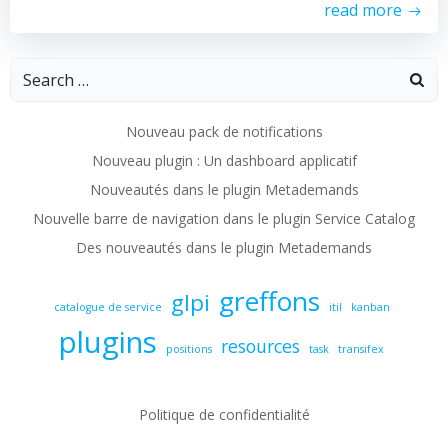
read more
Search
for:
Nouveau pack de notifications
Nouveau plugin : Un dashboard applicatif
Nouveautés dans le plugin Metademands
Nouvelle barre de navigation dans le plugin Service Catalog
Des nouveautés dans le plugin Metademands
greffons
glpi
catalogue de service
itil
kanban
plugins
resources
positions
task
transifex
Politique de confidentialité